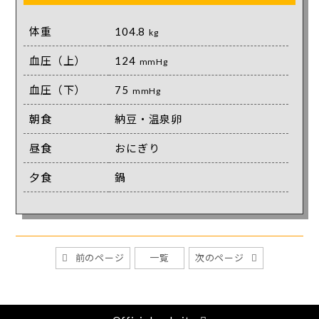
体重
104.8
kg
血圧（上）
124
mmHg
血圧（下）
75
mmHg
朝食
納豆・温泉卵
昼食
おにぎり
夕食
鍋
前のページ
一覧
次のページ